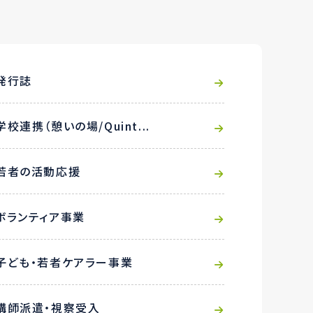
発行誌
学校連携（憩いの場/Quint...
若者の活動応援
ボランティア事業
子ども・若者ケアラー事業
講師派遣・視察受入