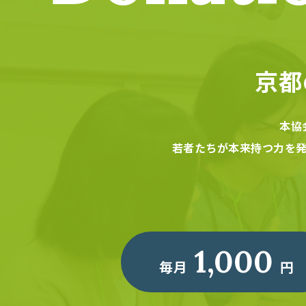
京都
本協
若者たちが本来持つ力を
1,000
毎月
円