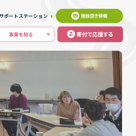
サポートステーション
施設空き情報
寄付
で応援
する
事業を知る