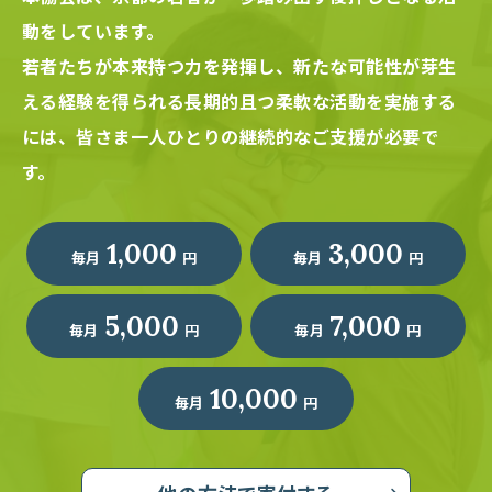
動をしています。
若者たちが本来持つ力を発揮し、新たな可能性が芽生
える経験を得られる長期的且つ柔軟な活動を実施する
には、
皆さま一人ひとりの継続的なご支援が必要で
す。
1,000
3,000
毎月
円
毎月
円
5,000
7,000
毎月
円
毎月
円
10,000
毎月
円