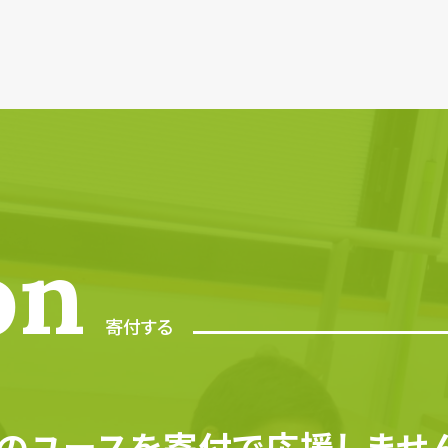
on
寄付する
のユースを寄付で
応援しませ