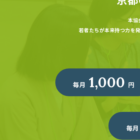
本協
若者たちが本来持つ力を
1,000
毎月
円
毎月