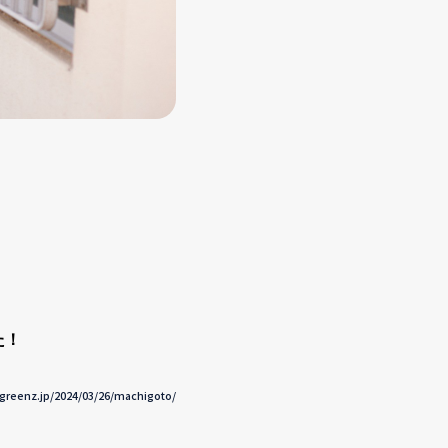
た！
greenz.jp/2024/03/26/machigoto/