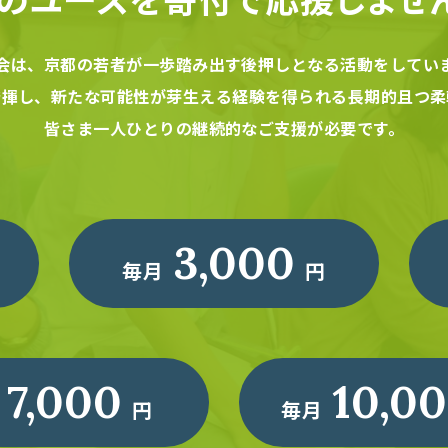
会は、京都の若者が一歩踏み出す後押しとなる活動をしてい
発揮し、新たな可能性が芽生える経験を得られる長期的且つ柔
皆さま一人ひとりの継続的なご支援が必要です。
3,000
毎月
円
7,000
10,0
円
毎月