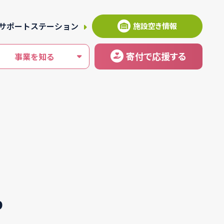
サポートステーション
施設空き情報
寄付
で応援
する
事業を知る
p