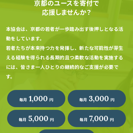
京都のユースを寄付で
応援しませんか？
本協会は、京都の若者が一歩踏み出す後押しとなる活
動をしています。
若者たちが本来持つ力を発揮し、新たな可能性が芽生
える経験を得られる長期的且つ柔軟な活動を実施する
には、
皆さま一人ひとりの継続的なご支援が必要で
す。
1,000
3,000
毎月
円
毎月
円
5,000
7,000
毎月
円
毎月
円