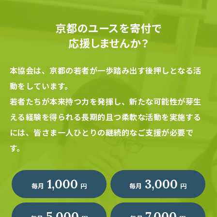
京都のユースを寄付で
応援しませんか？
本協会は、京都の若者が一歩踏み出す後押しとなる活
動をしています。
若者たちが本来持つ力を発揮し、新たな可能性が芽生
える経験を得られる長期的且つ柔軟な活動を実施する
には、
皆さま一人ひとりの継続的なご支援が必要で
す。
1,000
3,000
毎月
円
毎月
円
5,000
7,000