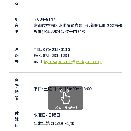
名
所
〒604-8147
在
京都市中京区東洞院通六角下ル御射山町262京都市中
地
央青少年活動センター内（4F）
連
TEL: 075-213-0116
絡
FAX: 075-231-1231
先
mail:
kyo-saposute@ys-kyoto.org
開
所
平日・土曜日・祝日10:00～18:00
時
間
スクロールできます
休
水曜日・日曜日
館
年末年始（12/29～1/3）
日