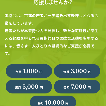
応援しませんか？
本協会は、京都の若者が一歩踏み出す後押しとなる活
動をしています。
若者たちが本来持つ力を発揮し、新たな可能性が芽生
える経験を得られる長期的且つ柔軟な活動を実施する
には、
皆さま一人ひとりの継続的なご支援が必要で
す。
1,000
3,000
毎月
円
毎月
円
5,000
7,000
毎月
円
毎月
円
10,000
毎月
円